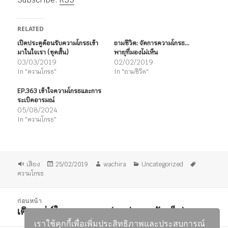
เสียง
RELATED
เปิดประตูต้อนรับความโกรธเข้า
ถามชีวิต: จัดการความโกรธ…
มาในใจเรา (ชุดสั้น)
พายุที่มองไม่เห็น
03/03/2019
02/02/2019
In "ความโกรธ"
In "ถามชีวิต"
EP.363 เข้าใจความโกรธและการ
ระเบิดอารมณ์
05/08/2024
In "ความโกรธ"
รูป
เขียน
ผู้
หมวด
ป้าย
เสียง
25/02/2019
wachira
Uncategorized
แบบ
เมื่อ
เขียน
หมู่
กำกับ
ความโกรธ
เรื่อง
แนะแนว
ก่อนหน้า
เรื่อง
เติมเสน่ห์ในบทสนทนา (สรุปจากฉบับเต็ม)
เรื่อง
ก่อน
เราใช้คุกกี้เพื่อเพิ่มประสิทธิภาพและประสบการณ์