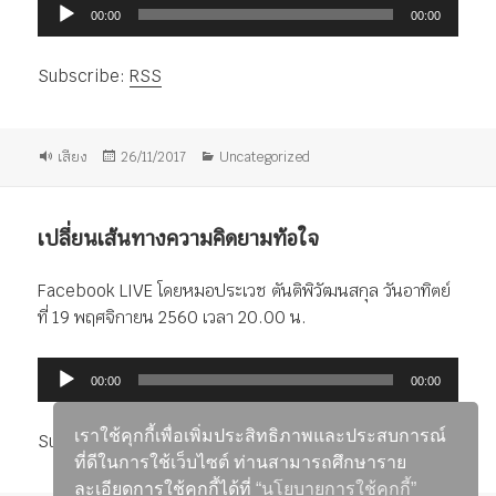
ตัว
00:00
00:00
เล่น
ไฟล์
Subscribe:
RSS
เสียง
รูป
เขียน
หมวด
เสียง
26/11/2017
Uncategorized
แบบ
เมื่อ
หมู่
เรื่อง
เปลี่ยนเส้นทางความคิดยามท้อใจ
Facebook LIVE โดยหมอประเวช ตันติพิวัฒนสกุล วันอาทิตย์
ที่ 19 พฤศจิกายน 2560 เวลา 20.00 น.
ตัว
00:00
00:00
เล่น
ไฟล์
เราใช้คุกกี้เพื่อเพิ่มประสิทธิภาพและประสบการณ์
Subscribe:
RSS
เสียง
ที่ดีในการใช้เว็บไซต์ ท่านสามารถศึกษาราย
ละเอียดการใช้คุกกี้ได้ที่
“นโยบายการใช้คุกกี้”