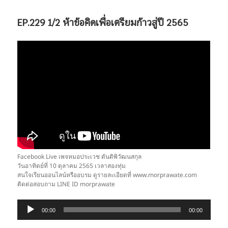
เรื่อง
EP.229 1/2 ห้าข้อคิดเพื่อเตรียมก้าวสู่ปี 2565
Facebook Live เพจหมอประเวช ตันติพิวัฒนสกุล
วันอาทิตย์ที่ 10 ตุลาคม 2565 เวลาสองทุ่ม
สนใจเรียนออนไลน์หรืออบรม ดูรายละเอียดที่ www.morprawate.com
ติดต่อสอบถาม LINE ID morprawate
ตัว
00:00
00:00
เล่น