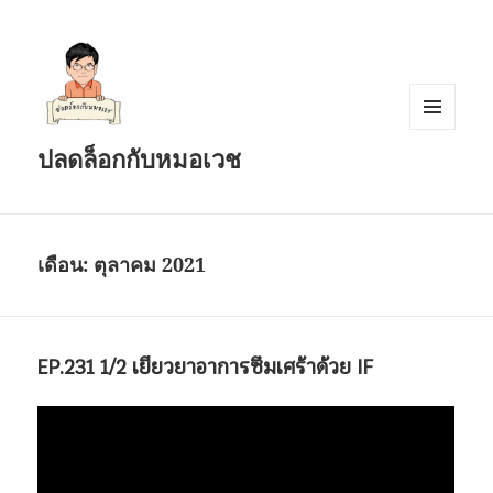
เมนู
ปลดล็อกกับหมอเวช
และวิด
เจ็ต
เดือน:
ตุลาคม 2021
EP.231 1/2 เยียวยาอาการซึมเศร้าด้วย IF