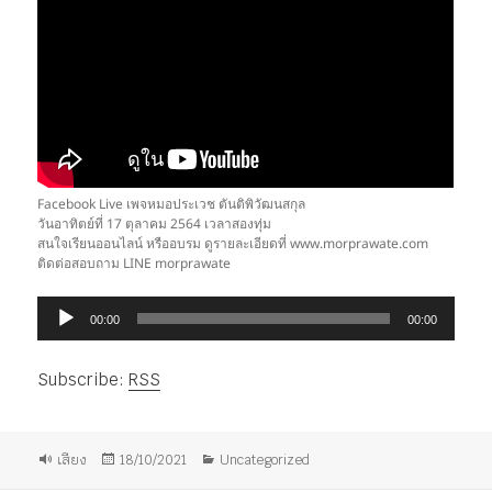
Facebook Live เพจหมอประเวช ตันติพิวัฒนสกุล
วันอาทิตย์ที่ 17 ตุลาคม 2564 เวลาสองทุ่ม
สนใจเรียนออนไลน์ หรืออบรม ดูรายละเอียดที่ www.morprawate.com
ติดต่อสอบถาม LINE morprawate
ตัว
00:00
00:00
เล่น
ไฟล์
Subscribe:
RSS
เสียง
รูป
เขียน
หมวด
เสียง
18/10/2021
Uncategorized
แบบ
เมื่อ
หมู่