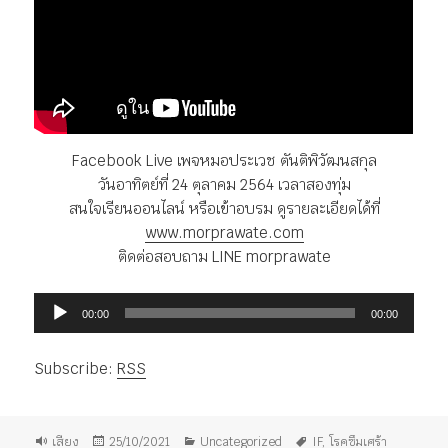
Facebook Live เพจหมอประเวช ตันติพิวัฒนสกุล
วันอาทิตย์ที่ 24 ตุลาคม 2564 เวลาสองทุ่ม
สนใจเรียนออนไลน์ หรือเข้าอบรม ดูรายละเอียดได้ที่
www.morprawate.com
ติดต่อสอบถาม LINE morprawate
ตัว
00:00
00:00
เล่น
ไฟล์
Subscribe:
RSS
เสียง
รูป
เขียน
หมวด
ป้าย
เสียง
25/10/2021
Uncategorized
IF
,
โรคซึมเศร้า