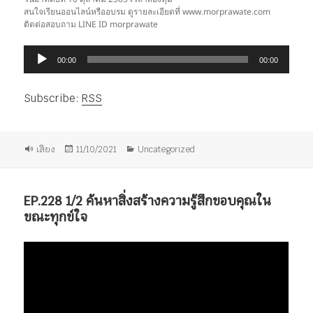
สนใจเรียนออนไลน์หรืออบรม ดูรายละเอียดที่ www.morprawate.com
ติดต่อสอบถาม LINE ID morprawate
ตัว
00:00
00:00
เล่น
ไฟล์
Subscribe:
RSS
เสียง
รูป
เขียน
หมวด
เสียง
11/10/2021
Uncategorized
แบบ
เมื่อ
หมู่
เรื่อง
EP.228 1/2 ค้นหาสิ่งสร้างความรู้สึกขอบคุณใน
ขณะทุกข์ใจ