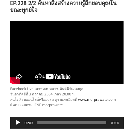
EP.228 2/2 ค้นหาสิ่งสร้างความรู้สึกขอบคุณใน
ขณะทุกข์ใจ
Facebook Live เพจหมอประเวช ตันติพิวัฒนสกุล
วันอาทิตย์ที่ 3 ตุลาคม 2564 เวลา 20.00 น.
สนใจเรียนออนไลน์หรืออบรม ดูรายละเอียดที่
www.morprawate.com
ติดต่อสอบถาม LINE morprawate
ตัว
00:00
00:00
เล่น