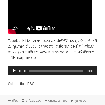
Facebook Live เพจหมอประเวช ตันติพิวัฒนสกุล วันอาทิตย์ที่
23 กุมภาพันธ์ 2563 เวลาสองทุ่ม สนใจเรียนออนไลน์ หรือเข้า
อบรม ดูรายละเอียดที่ www.morprawate.com หรือติดต่อที่
LINE morprawate
ตัว
00:00
00:00
เล่น
ไฟล์
Subscribe:
RSS
เสียง
รูป
เขียน
หมวด
ป้าย
เสียง
27/02/2020
Uncategorized
ลูก
,
วัยรุ่น
แบบ
เมื่อ
หมู่
กำกับ