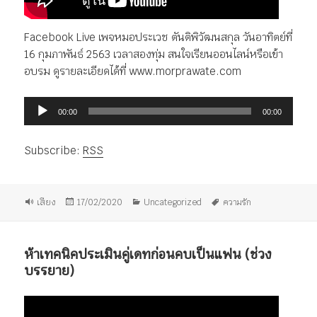
Facebook Live เพจหมอประเวช ตันติพิวัฒนสกุล วันอาทิตย์ที่
16 กุมภาพันธ์ 2563 เวลาสองทุ่ม สนใจเรียนออนไลน์หรือเข้า
อบรม ดูรายละเอียดได้ที่ www.morprawate.com
ตัว
00:00
00:00
เล่น
ไฟล์
Subscribe:
RSS
เสียง
รูป
เขียน
หมวด
ป้าย
เสียง
17/02/2020
Uncategorized
ความรัก
แบบ
เมื่อ
หมู่
กำกับ
เรื่อง
ห้าเทคนิคประเมินคู่เดทก่อนคบเป็นแฟน (ช่วง
บรรยาย)