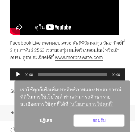
Facebook Live เพจหมอประเวช ตันติพิวัฒนสกุล วันอาทิตย์ที่
2 กุมภาพันธ์ 2563 เวลาสองทุ่ม สนใจเรียนออนไลน์ หรือเข้า
อบรม ดูรายละเอียดได้ที่
www.morprawate.com
ตัว
00:00
00:00
เล่น
ไฟล์
เราใช้คุกกี้เพื่อเพิ่มประสิทธิภาพและประสบการณ์
Subscribe:
RSS
เสียง
ที่ดีในการใช้เว็บไซต์ ท่านสามารถศึกษาราย
ละเอียดการใช้คุกกี้ได้ที่
“นโยบายการใช้คุกกี้”
รูป
เขียน
หมวด
ป้าย
เสียง
03/02/2020
Uncategorized
ปมค้างใจ
แบบ
เมื่อ
หมู่
กำกับ
ปฏิเสธ
ยอมรับ
เรื่อง
ภูมิใจนำเสนอโดย WordPress