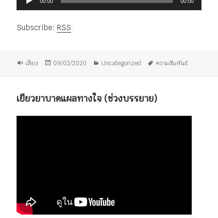
00:00
00:00
เล่น
ไฟล์
Subscribe:
RSS
เสียง
รูป
เขียน
หมวด
ป้าย
เสียง
09/02/2020
Uncategorized
ความสัมพันธ์
แบบ
เมื่อ
หมู่
กำกับ
เรื่อง
เยียวยาบาดแผลทางใจ (ช่วงบรรยาย)