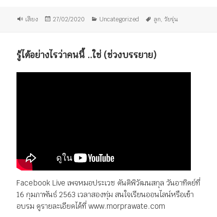
รูป
เขียน
หมวด
ป้าย
เสียง
27/02/2020
Uncategorized
ลูก
,
วัยรุ่น
แบบ
เมื่อ
หมู่
กำกับ
เรื่อง
รู้ได้อย่างไรว่าคนนี้ ..​ใช่ (ช่วงบรรยาย)
Facebook Live เพจหมอประเวช ตันติพิวัฒนสกุล วันอาทิตย์ที่
16 กุมภาพันธ์ 2563 เวลาสองทุ่ม สนใจเรียนออนไลน์หรือเข้า
อบรม ดูรายละเอียดได้ที่ www.morprawate.com