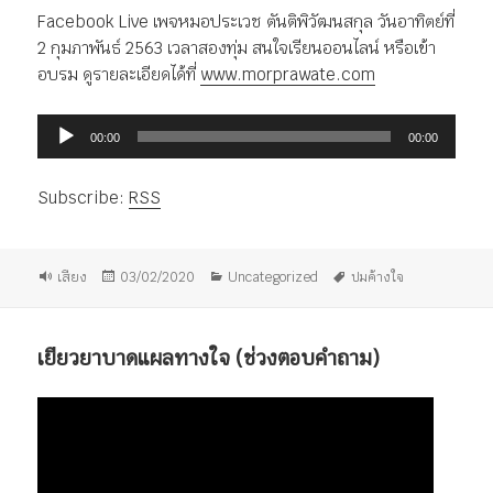
Facebook Live เพจหมอประเวช ตันติพิวัฒนสกุล วันอาทิตย์ที่
2 กุมภาพันธ์ 2563 เวลาสองทุ่ม สนใจเรียนออนไลน์ หรือเข้า
อบรม ดูรายละเอียดได้ที่
www.morprawate.com
ตัว
00:00
00:00
เล่น
ไฟล์
Subscribe:
RSS
เสียง
รูป
เขียน
หมวด
ป้าย
เสียง
03/02/2020
Uncategorized
ปมค้างใจ
แบบ
เมื่อ
หมู่
กำกับ
เรื่อง
เยียวยาบาดแผลทางใจ (ช่วงตอบคำถาม)