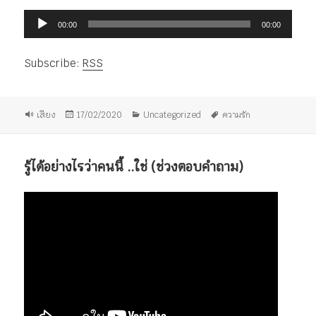
ตัว
00:00
00:00
เล่น
ไฟล์
Subscribe:
RSS
เสียง
รูป
เขียน
หมวด
ป้าย
เสียง
17/02/2020
Uncategorized
ความรัก
แบบ
เมื่อ
หมู่
กำกับ
เรื่อง
รู้ได้อย่างไรว่าคนนี้ ..​ใช่ (ช่วงตอบคำถาม)