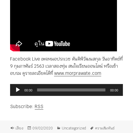
Facebook Live เพจหมอประเวช ตันติพิวัฒนสกุล วันอาทิตย์ที่
9 กุมภาพันธ์ 2563 เวลาสองทุ่ม สนใจเรียนออนไลน์ หรือเข้า
อบรม ดูรายละเอียดได้ที่
www.morprawate.com
ตัว
00:00
00:00
เล่น
ไฟล์
Subscribe:
RSS
เสียง
รูป
เขียน
หมวด
ป้าย
เสียง
09/02/2020
Uncategorized
ความสัมพันธ์