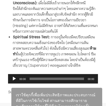
Unconscious):
เมื่อไม่มีสิ่งเร้าภายนอกให้หลีกหนี
จิตใต้สำนึกจะดันเอาความทรงจำเก่าๆ โดยเฉพาะความรู้สึก
และบาดแผลจากวัยเด็กขึ้นมาสู่ระดับจิตสำนึก หากผู้ฝึกมี
ทักษะในการจัดการ จะเป็นโอกาสทองในการเยียวยา
(Healing) แต่หากไม่มีทักษะ อาจทำให้เกิดความตื่นตระหนก
หรือภาวะทางอารมณ์ท่วมท้นได้
Spiritual Stress Test:
การอยู่ในห้องมืดเปรียบเสมือน
การทดสอบความแข็งแกร่งของจิตใจ (เหมือนการเดิน
สายพานตรวจคลื่นหัวใจ) ดังนั้นจึงมีความเสี่ยงสูงและ
ห้าม
ทำ
ในผู้ป่วยจิตเวชที่มีอาการหูแว่ว ภาพหลอน ไบโพลาร์ ซึม
เศร้ารุนแรง หรือผู้ที่มีความเครียดสะสม โดยจำเป็นต้องมีผู้
เชี่ยวชาญ (Supervisor) คอยดูแลอย่างใกล้ชิด
ตัว
00:00
00:00
เล่น
ไฟล์
Subscribe:
RSS
เสียง
เราใช้คุกกี้เพื่อเพิ่มประสิทธิภาพและประสบการณ์
ที่ดีในการใช้เว็บไซต์ ท่านสามารถศึกษาราย