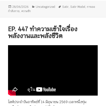
เขียน
หมวด
ป้าย
28/06/2026
Uncategorized
Satir
,
Satir Model
,
การออ
เมื่อ
หมู่
กำกับ
กำลังกาย
,
ความรัก
EP. 447 ทำความเข้าใจเรื่อง
พลังงานและพลังชีวิต
ไลฟ์ประจำวันอาทิตย์ที่ 14 มิถุนายน 2569 เวลาหนึ่งทุ่ม