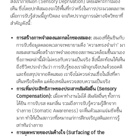
สิ่งเร้าภายนอก (Sensory Deprivation) โดยเฉพาะการมอง
เห็น ซึ่งโดยปกติสมองจะใช้พื้นที่กว่าครึ่งในการประมวลผลภาพ
เมื่อการรับรู้ส่วนนี้ถูกปิดลง จะเกิดปรากฏการณ์ทางจิตวิทยาที่
สำคัญดังนี้:
การสร้างภาพจำลองและกลไกของสมอง:
สมองที่คุ้นชินกับ
การรับข้อมูลตลอดเวลาจะพยายามดึง “ความทรงจำเก่า” มา
ผสมผสานเพื่อสร้างภาพจำลองของสภาพแวดล้อมขึ้นมาเอง
ซึ่งภาพเหล่านี้มักไม่ตรงกับความเป็นจริง สิ่งนี้สะท้อนให้เห็น
ถึงชีวิตประจำวันว่า การรับรู้ของเรามักถูกเจือปนด้วยอคติ
และข้อสรุปจากอดีตเสมอ เราจึงไม่ควรด่วนเชื่อในสิ่งที่ตา
เห็นหรือจิตคิด แต่ต้องหมั่นตรวจสอบความเป็นจริง
การเพิ่มประสิทธิภาพของประสาทสัมผัสอื่น (Sensory
Compensation):
เมื่อตาทำงานไม่ได้ สัมผัสอื่นๆ ทั้งการ
ได้ยิน การรับรส ดมกลิ่น รวมถึงการรับรู้ความรู้สึกจาก
ร่างกาย (Somatic Awareness) จะตื่นตัวและแจ่มชัดขึ้น
มาก ทำให้เป็นสภาวะที่เหมาะแก่การฝึกเจริญสติและการรู้
เท่าทันร่างกาย
การผุดพรายของปมค้างใจ (Surfacing of the