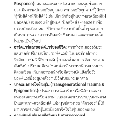
Response):
สมองและระบบประสาทของมนุษย์จะคอย
ประเมินความปลอดภัยอยู่เสมอ หากเจอภัยคุกคามที่รู้สึกว่า
“สู้ก็ไม่ได้ หนีก็ไม่ได้” (เช่น เด็กเล็กที่อยู่ในสภาพแวดล้อมที่ไม่
ปลอดภัย) สมองจะเข้าสู่โหมด “ปิดสวิตช์ (Freeze)” เพื่อ
ประหยัดพลังงานเอาชีวิตรอด ซึ่งหากเกิดขึ้นซ้ำๆ จะกลาย
เป็นรากฐานของอาการซึมเศร้า ซึมเหม่อ และภาวะหมดไฟ
ในยามเป็นผู้ใหญ่
ฮาร์ดแวร์และซอฟต์แวร์ของชีวิต:
การทำงานของอวัยวะ
และเซลล์เปรียบเสมือน “ฮาร์ดแวร์” ในขณะที่กลไกทาง
จิตวิทยา เช่น วิธีคิด การรับรู้อารมณ์ และการจัดการความ
สัมพันธ์ เปรียบเสมือน “ซอฟต์แวร์” หากเรามีกระบวนการ
คิดวนเวียน เก็บกดอารมณ์ หรือมีความขัดแย้งเรื้อรัง
ซอฟต์แวร์นี้จะสูบพลังงานชีวิตไปอย่างมหาศาล
บาดแผลทางใจข้ามรุ่น (Transgenerational Trauma &
Epigenetics):
ประสบการณ์เลวร้ายหรือนิสัยการตอบ
สนองต่อความเครียด สามารถส่งต่อจากบรรพบุรุษผ่านทาง
ยีนและสภาพแวดล้อมได้ แต่มนุษย์สามารถ “ตัดวงจร” นี้ได้
ผ่านการตระหนักรู้และเยียวยาจิตใจในรุ่นของตนเอง
ความสัมพันธ์และสรีรวิทยา (Interpersonal