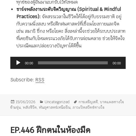
ทุกข์ของผู้อื่นมาแบกรับไว้ทั้งหมด
ชาร์จพลังงานระดับจิตวิญญาณ (Spiritual & Mindful
Practices):
จัดสรรเวลาในชีวิตให้ได้อยู่กับธรรมชาติ อยู่
กับความนิ่งสงบ หรือฝึกฝนศาสตร์ที่เชื่อมโยงกายและจิต
เช่น สมาธิ ชี่กง หรือโยคะ สิ่งเหล่านี้จะช่วยให้ระบบประสาท
ที่เคยชินกับโหมดระแวงภัยได้รับการผ่อนคลาย ช่วยให้จิตใจ
ประณีตและปล่อยวางปัญหาได้ดีขึ้น
ตัว
00:00
00:00
เล่น
ไฟล์
Subscribe:
RSS
เสียง
เขียน
หมวด
ป้าย
15/06/2026
Uncategorized
การเจริญสติ
,
บาดแผลทางใจ
เมื่อ
หมู่
กำกับ
ข้ามรุ่น
,
พลังชีวิต
,
พันธุศาสตร์เหนือยีน
,
ภาวะปิดสวิตช์ทางใจ
EP.446 ฝึกตนในห้องมืด