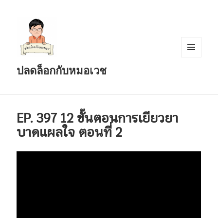
เมนู
ปลดล็อกกับหมอเวช
และวิด
เจ็ต
EP. 397 12 ขั้นตอนการเยียวยา
บาดแผลใจ ตอนที่ 2