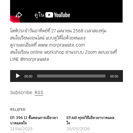
ไลฟ์ประจำวันอาทิตย์ที่ 27 เมษายน 2568 เวลาสองทุ่ม
สนใจเรียนออนไลน์ แบบดูวิดีโอด้วยตนเอง
ดูรายละเอียดที่ www.morprawate.com
สนใจเรียน online workshop ผ่านระบบ Zoom สอบถามที่
LINE @morprawate
ตัว
00:00
00:00
เล่น
ไฟล์
Subscribe:
RSS
เสียง
RELATED
EP. 396 12 ขั้นตอนการเยียวยา
EP.445 พุทธวิธีเยียวยาบาดแผล
บาดแผลใจ
ใจ
21/04/2025
25/05/2026