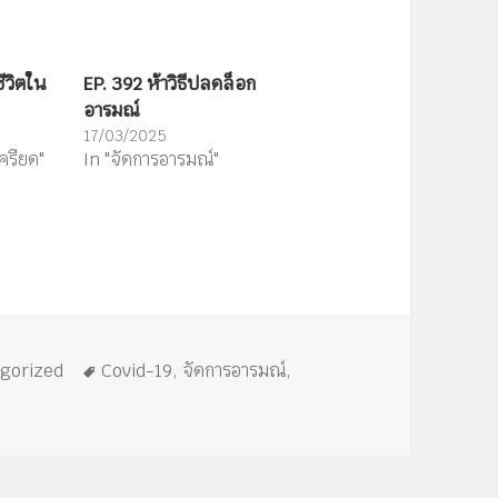
ขึ้น/
ลง
ีวิตใน
EP. 392 ห้าวิธีปลดล็อก
เพื่อ
อารมณ์
เพิ่ม
17/03/2025
ครียด"
In "จัดการอารมณ์"
หรือ
ลด
ระดับ
เสียง
ป้าย
gorized
Covid-19
,
จัดการอารมณ์
,
กำกับ