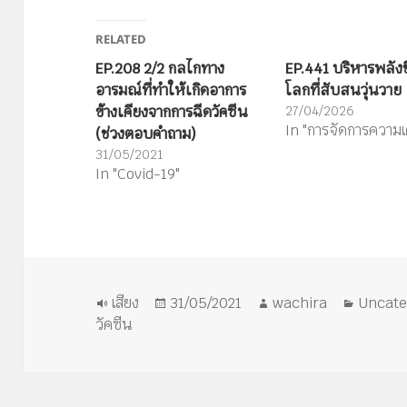
RELATED
EP.208 2/2 กลไกทาง
EP.441 บริหารพลังช
อารมณ์ที่ทำให้เกิดอาการ
โลกที่สับสนวุ่นวาย
ข้างเคียงจากการฉีดวัคซีน
27/04/2026
In "การจัดการความเ
(ช่วงตอบคำถาม)
31/05/2021
In "Covid-19"
รูป
เขียน
ผู้
หมวด
เสียง
31/05/2021
wachira
Uncate
แบบ
เมื่อ
เขียน
หมู่
วัคซีน
เรื่อง