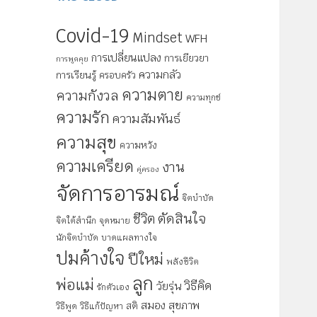
Covid-19
Mindset
WFH
การเปลี่ยนแปลง
การเยียวยา
การพูดคุย
ความกลัว
การเรียนรู้
ครอบครัว
ความตาย
ความกังวล
ความทุกข์
ความรัก
ความสัมพันธ์
ความสุข
ความหวัง
ความเครียด
งาน
คู่ครอง
จัดการอารมณ์
จิตบำบัด
ตัดสินใจ
ชีวิต
จิตใต้สำนึก
จุดหมาย
นักจิตบำบัด
บาดแผลทางใจ
ปมค้างใจ
ปีใหม่
พลังชีวิต
ลูก
พ่อแม่
วิธีคิด
วัยรุ่น
รักตัวเอง
สมอง
สุขภาพ
สติ
วิธีพูด
วิธีแก้ปัญหา