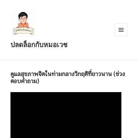
เมนู
ปลดล็อกกับหมอเวช
และวิด
เจ็ต
ดูแลสุขภาพจิตในท่ามกลางวิกฤติที่ยาวนาน (ช่วง
ตอบคำถาม)