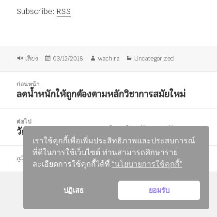
ไฟล์
Subscribe:
RSS
เสียง
รูป
เขียน
ผู้
หมวด
เสียง
03/12/2018
wachira
Uncategorized
แบบ
เมื่อ
เขียน
หมู่
เรื่อง
แนะแนว
ก่อนหน้า
เรื่อง
ลดน้ำหนักให้ถูกต้องตามหลักวิชาการสมัยใหม่
เรื่อง
ก่อน
หน้า:
ต่อไป
วัดความก้าวหน้าของชีวิตในปีใหม่ได้อย่างไร
เรื่อง
เราใช้คุกกี้เพื่อเพิ่มประสิทธิภาพและประสบการณ์
ต่อ
ที่ดีในการใช้เว็บไซต์ ท่านสามารถศึกษาราย
ไป:
ภูมิใจนำเสนอโดย WordPress
ละเอียดการใช้คุกกี้ได้ที่
“นโยบายการใช้คุกกี้”
ปฏิเสธ
ยอมรับ