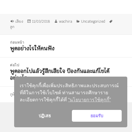
รูป
เขียน
ผู้
หมวด
ป้าย
เสียง
11/03/2018
wachira
Uncategorized
แบบ
เมื่อ
เขียน
หมู่
กำกับ
ลูก
เรื่อง
แนะแนว
ก่อนหน้า
เรื่อง
พูดอย่างไรให้คนฟัง
เรื่อง
ก่อน
หน้า:
ต่อไป
พูดออกไปแล้วรู้สึกเสียใจ ป้องกันและแก้ไขได้
เรื่อง
อย่างไร
ต่อ
ไป:
เราใช้คุกกี้เพื่อเพิ่มประสิทธิภาพและประสบการณ์
ที่ดีในการใช้เว็บไซต์ ท่านสามารถศึกษาราย
ภูมิใจนำเสนอโดย WordPress
ละเอียดการใช้คุกกี้ได้ที่
“นโยบายการใช้คุกกี้”
ปฏิเสธ
ยอมรับ