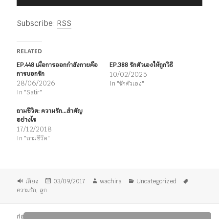
เล่น
ไฟล์
Subscribe:
RSS
เสียง
RELATED
EP.448 เมื่อการออกกำลังกายคือ
EP.388 รักตัวเองให้ถูกวิธี
การบอกรัก
10/02/2025
28/06/2026
In "รักตัวเอง"
In "Satir"
ถามชีวิต: ความรัก…สำคัญ
อย่างไร
17/12/2018
In "ถามชีวิต"
รูป
เขียน
ผู้
หมวด
ป้าย
เสียง
03/09/2017
wachira
Uncategorized
แบบ
เมื่อ
เขียน
หมู่
กำกับ
ความรัก
,
ลูก
เรื่อง
แนะแนว
ก่อนหน้า