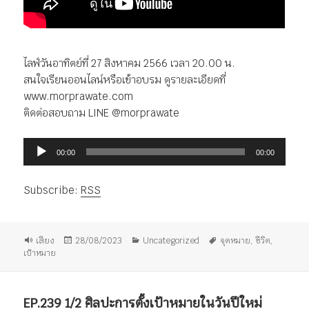
ไลฟ์วันอาทิตย์ที่ 27 สิงหาคม 2566 เวลา 20.00 น.
สนใจเรียนออนไลน์หรือเข้าอบรม ดูรายละเอียดที่
www.morprawate.com
ติดต่อสอบถาม LINE @morprawate
ตัว
00:00
00:00
เล่น
ไฟล์
Subscribe:
RSS
เสียง
รูป
เขียน
หมวด
ป้าย
เสียง
28/08/2023
Uncategorized
จุดหมาย
,
ชีวิต
,
แบบ
เมื่อ
หมู่
กำกับ
เป้าหมาย
เรื่อง
EP.239 1/2 ศิลปะการตั้งเป้าหมายในวันปีใหม่