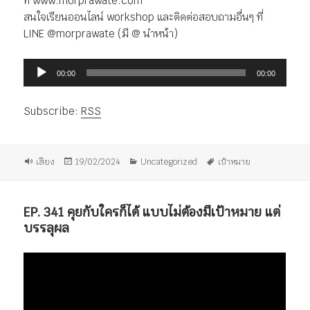
ที่ www.morprawate.com
สนใจเรียนออนไลน์ workshop และติดต่อสอบถามอื่นๆ ที่
LINE @morprawate (มี @ นำหน้า)
ตัว
00:00
00:00
เล่น
ไฟล์
Subscribe:
RSS
เสียง
รูป
เขียน
หมวด
ป้าย
เสียง
19/02/2024
Uncategorized
เป้าหมาย
แบบ
เมื่อ
หมู่
กำกับ
เรื่อง
EP. 341 คุยกับใครก็ได้ แบบไม่ต้องมีเป้าหมาย แต่
บรรลุผล