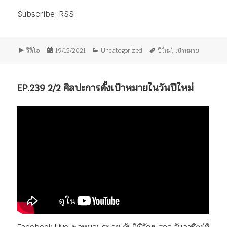
ไฟล์
Subscribe:
RSS
เสียง
รูป
เขียน
หมวด
ป้าย
วีดีโอ
19/12/2021
Uncategorized
ปีใหม่
,
เป้าหมาย
แบบ
เมื่อ
หมู่
กำกับ
เรื่อง
EP.239 2/2 ศิลปะการตั้งเป้าหมายในวันปีใหม่