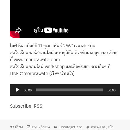
ไลฟ์วันอาทิตย์ที่ 11 กุมภาพันธ์ 2567 เวลาสองทุ่ม
สนใจเรียนคอร์สออนไลน์ แบบดูวิดีโอด้วยตัวเอง ดูรายละเอียด
ที่ www.morprawate.com
สนใจเรียนออนไลน์ workshop และติดต่อสอบถามอื่นๆ ที่
LINE @morprawate (มี @ นำหน้า)
ตัว
00:00
00:00
เล่น
ไฟล์
Subscribe:
RSS
เสียง
รูป
เขียน
หมวด
ป้าย
เสียง
12/02/2024
Uncategorized
การพูดคุย
,
เป้า