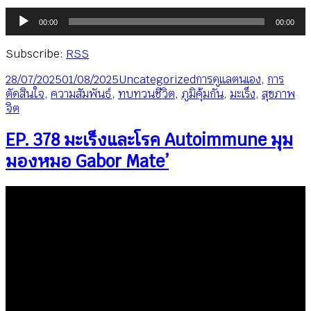
ตัว
00:00
00:00
เล่น
ไฟล์
Subscribe:
RSS
เสียง
เขียน
หมวด
ป้าย
28/07/2025
01/08/2025
Uncategorized
การดูแลตนเอง
,
การ
เมื่อ
หมู่
กำกับ
ตัดสินใจ
,
ความสัมพันธ์
,
ทบทวนชีวิต
,
ภูมิคุ้มกัน
,
มะเร็ง
,
สุขภาพ
จิต
EP. 378 มะเร็งและโรค Autoimmune มุม
มองหมอ Gabor Mate’