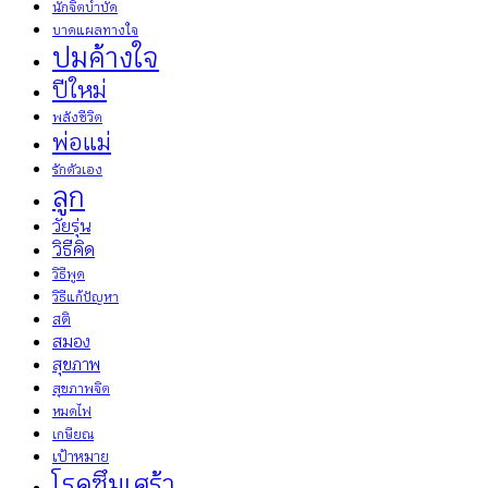
นักจิตบำบัด
บาดแผลทางใจ
ปมค้างใจ
ปีใหม่
พลังชีวิต
พ่อแม่
รักตัวเอง
ลูก
วัยรุ่น
วิธีคิด
วิธีพูด
วิธีแก้ปัญหา
สติ
สมอง
สุขภาพ
สุขภาพจิต
หมดไฟ
เกษียณ
เป้าหมาย
โรคซึมเศร้า