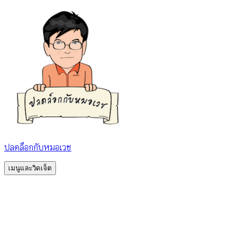
ข้าม
ไป
ยัง
เนื้อหา
ปลดล็อกกับหมอเวช
เมนูและวิดเจ็ต