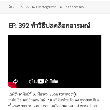
เขียน
หมวด
ป้าย
26/05/2025
Uncategorized
ปลดล็อกอารมณ์
เมื่อ
หมู่
กำกับ
EP. 392 ห้าวิธีปลดล็อกอารมณ์
ไลฟ์วันอาทิตย์ที่ 16 มีนาคม 2568 เวลาสองทุ่ม
สนใจเรียนคอร์สออนไลน์ แบบดูวิดีโอด้วยตัวเอง ดูรายละเอียด
ที่ www.morprawate.comสนใจเรียนออนไลน์ workshop