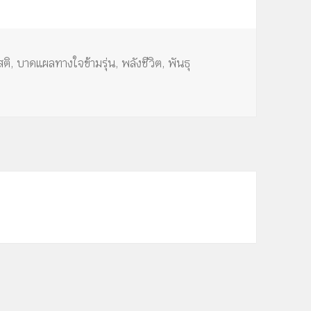
ลง
เพื่อ
เพิ่ม
สติ
,
บาดแผลทางใจข้ามรุ่น
,
พลังชีวิต
,
พันธุ
หรือ
ลด
ระดับ
เสียง