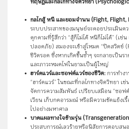
ทฤษฎีและกลไกทางจิตวิทยา (Psychologi
กลไกสู้ หนี และยอมจำนน (Fight, Flight
ระบบประสาทของมนุษย์จะคอยประเมินควา
คุกคามที่รู้สึกว่า “สู้ก็ไม่ได้ หนีก็ไม่ได้” (เ
ปลอดภัย) สมองจะเข้าสู่โหมด “ปิดสวิตช์ 
ชีวิตรอด ซึ่งหากเกิดขึ้นซ้ำๆ จะกลายเป็น
และภาวะหมดไฟในยามเป็นผู้ใหญ่
ฮาร์ดแวร์และซอฟต์แวร์ของชีวิต:
การทำงาน
“ฮาร์ดแวร์” ในขณะที่กลไกทางจิตวิทยา เช่น
จัดการความสัมพันธ์ เปรียบเสมือน “ซอฟต
เวียน เก็บกดอารมณ์ หรือมีความขัดแย้งเรื้อ
ไปอย่างมหาศาล
บาดแผลทางใจข้ามรุ่น (Transgeneration
ประสบการณ์เลวร้ายหรือนิสัยการตอบสนอ