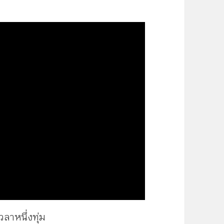
วลาหนึ่งทุ่ม