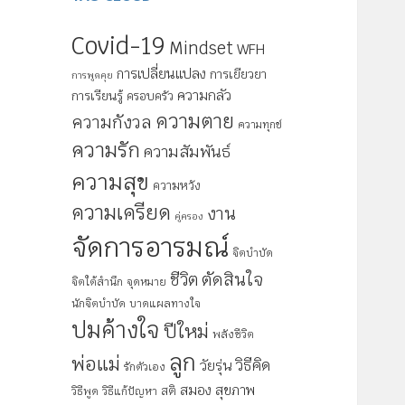
Covid-19
Mindset
WFH
การเปลี่ยนแปลง
การเยียวยา
การพูดคุย
ความกลัว
การเรียนรู้
ครอบครัว
ความตาย
ความกังวล
ความทุกข์
ความรัก
ความสัมพันธ์
ความสุข
ความหวัง
ความเครียด
งาน
คู่ครอง
จัดการอารมณ์
จิตบำบัด
ตัดสินใจ
ชีวิต
จิตใต้สำนึก
จุดหมาย
นักจิตบำบัด
บาดแผลทางใจ
ปมค้างใจ
ปีใหม่
พลังชีวิต
ลูก
พ่อแม่
วิธีคิด
วัยรุ่น
รักตัวเอง
สมอง
สุขภาพ
สติ
วิธีพูด
วิธีแก้ปัญหา