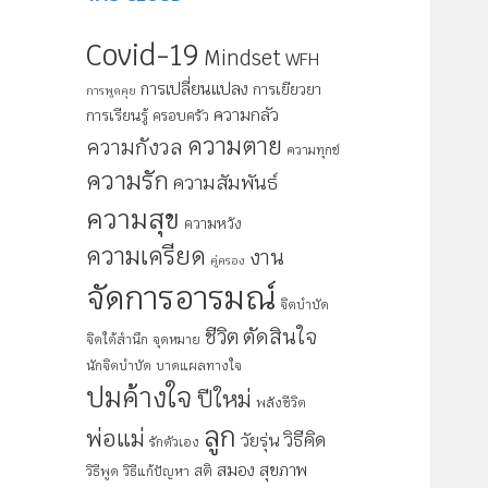
Covid-19
Mindset
WFH
การเปลี่ยนแปลง
การเยียวยา
การพูดคุย
ความกลัว
การเรียนรู้
ครอบครัว
ความตาย
ความกังวล
ความทุกข์
ความรัก
ความสัมพันธ์
ความสุข
ความหวัง
ความเครียด
งาน
คู่ครอง
จัดการอารมณ์
จิตบำบัด
ตัดสินใจ
ชีวิต
จิตใต้สำนึก
จุดหมาย
นักจิตบำบัด
บาดแผลทางใจ
ปมค้างใจ
ปีใหม่
พลังชีวิต
ลูก
พ่อแม่
วิธีคิด
วัยรุ่น
รักตัวเอง
สมอง
สุขภาพ
สติ
วิธีพูด
วิธีแก้ปัญหา