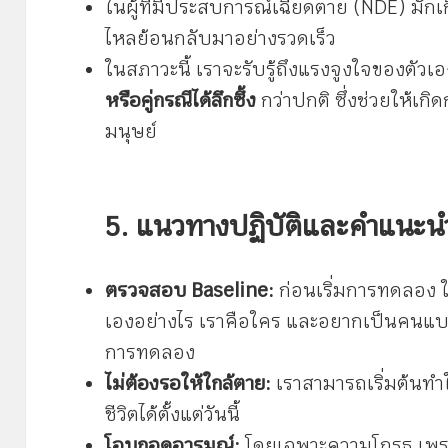
ในผู้ที่มีประสบการณ์เฉียดตาย (NDE) มัก
ไหลย้อนกลับมาอย่างรวดเร็ว
ในสภาวะนี้ เราจะรับรู้ถึงแรงจูงใจของตัวเ
หรือคู่กรณีได้ลึกซึ้ง
กว่าปกติ ซึ่งช่วยให้เ
มนุษย์
5. แนวทางปฏิบัติและคำแนะน
ตรวจสอบ Baseline:
ก่อนเริ่มการทดลอง ใ
เองอย่างไร เราคือใคร และอยากเป็นคนแบ
การทดลอง
ไม่ต้องรอให้ใกล้ตาย:
เราสามารถเริ่มต้นทำใน
ชีวิตได้ตั้งแต่วันนี้
โอบกอดอารมณ์:
โดยเฉพาะความโกรธ เพรา