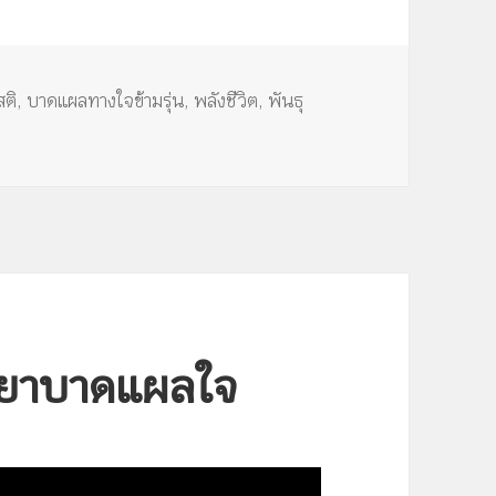
ลง
เพื่อ
เพิ่ม
สติ
,
บาดแผลทางใจข้ามรุ่น
,
พลังชีวิต
,
พันธุ
หรือ
ลด
ระดับ
เสียง
ยวยาบาดแผลใจ