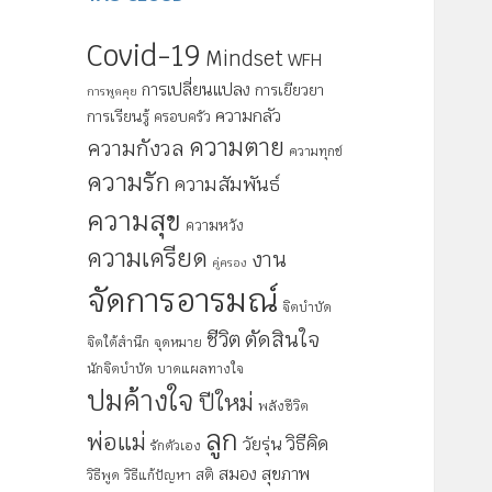
Covid-19
Mindset
WFH
การเปลี่ยนแปลง
การเยียวยา
การพูดคุย
ความกลัว
การเรียนรู้
ครอบครัว
ความตาย
ความกังวล
ความทุกข์
ความรัก
ความสัมพันธ์
ความสุข
ความหวัง
ความเครียด
งาน
คู่ครอง
จัดการอารมณ์
จิตบำบัด
ตัดสินใจ
ชีวิต
จิตใต้สำนึก
จุดหมาย
นักจิตบำบัด
บาดแผลทางใจ
ปมค้างใจ
ปีใหม่
พลังชีวิต
ลูก
พ่อแม่
วิธีคิด
วัยรุ่น
รักตัวเอง
สมอง
สุขภาพ
สติ
วิธีพูด
วิธีแก้ปัญหา