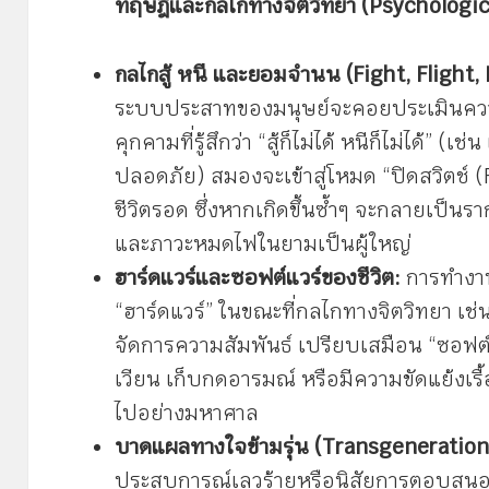
ทฤษฎีและกลไกทางจิตวิทยา (Psychologi
กลไกสู้ หนี และยอมจำนน (Fight, Flight
ระบบประสาทของมนุษย์จะคอยประเมินควา
คุกคามที่รู้สึกว่า “สู้ก็ไม่ได้ หนีก็ไม่ได้” (เ
ปลอดภัย) สมองจะเข้าสู่โหมด “ปิดสวิตช์ 
ชีวิตรอด ซึ่งหากเกิดขึ้นซ้ำๆ จะกลายเป็น
และภาวะหมดไฟในยามเป็นผู้ใหญ่
ฮาร์ดแวร์และซอฟต์แวร์ของชีวิต:
การทำงาน
“ฮาร์ดแวร์” ในขณะที่กลไกทางจิตวิทยา เช่น
จัดการความสัมพันธ์ เปรียบเสมือน “ซอฟต
เวียน เก็บกดอารมณ์ หรือมีความขัดแย้งเรื้อ
ไปอย่างมหาศาล
บาดแผลทางใจข้ามรุ่น (Transgeneration
ประสบการณ์เลวร้ายหรือนิสัยการตอบสนอ