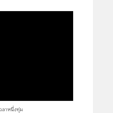
วลาหนึ่งทุ่ม