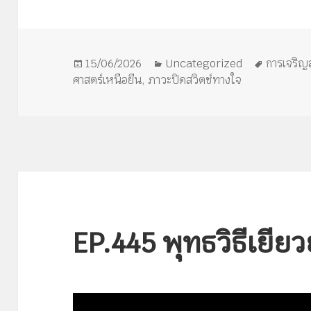
เขียน
หมวด
ป้าย
15/06/2026
Uncategorized
การเจริญ
เมื่อ
หมู่
กำกับ
ศาสตร์เหนือยีน
,
ภาวะปิดสวิตช์ทางใจ
EP.445 พุทธวิธีเยี