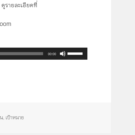
ดูรายละเอียดที่
Zoom
ใช้
00:00
ปุ่ม
ลูก
ศร
ขึ้น/
ลง
เพื่อ
เพิ่ม
ผน
,
เป้าหมาย
หรือ