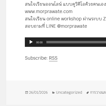
สนใจเรียนออนไลน์ แบบดูวิดีโอด้วยตนเอง 
www.morprawate.com
สนใจเรียน online workshop ผ่านระบบ 
สอบถามที่ LINE @morprawate
ตัว
00:00
เล่น
ไฟล์
Subscribe:
RSS
เสียง
เขียน
หมวด
ป้าย
26/01/2026
Uncategorized
การวางแ
เมื่อ
หมู่
กำกับ