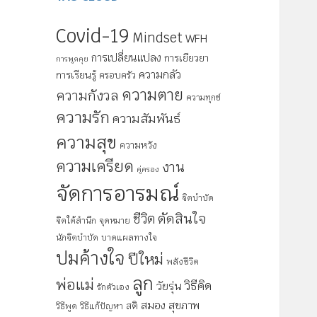
Covid-19
Mindset
WFH
การเปลี่ยนแปลง
การเยียวยา
การพูดคุย
ความกลัว
การเรียนรู้
ครอบครัว
ความตาย
ความกังวล
ความทุกข์
ความรัก
ความสัมพันธ์
ความสุข
ความหวัง
ความเครียด
งาน
คู่ครอง
จัดการอารมณ์
จิตบำบัด
ตัดสินใจ
ชีวิต
จิตใต้สำนึก
จุดหมาย
นักจิตบำบัด
บาดแผลทางใจ
ปมค้างใจ
ปีใหม่
พลังชีวิต
ลูก
พ่อแม่
วิธีคิด
วัยรุ่น
รักตัวเอง
สมอง
สุขภาพ
สติ
วิธีพูด
วิธีแก้ปัญหา