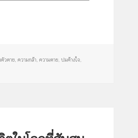
ปุ่ม
ลูก
ศร
ขึ้น/
ลง
เพื่อ
เพิ่ม
มตัวตาย
,
ความกล้า
,
ความตาย
,
ปมค้างใจ
,
หรือ
ลด
ระดับ
เสียง