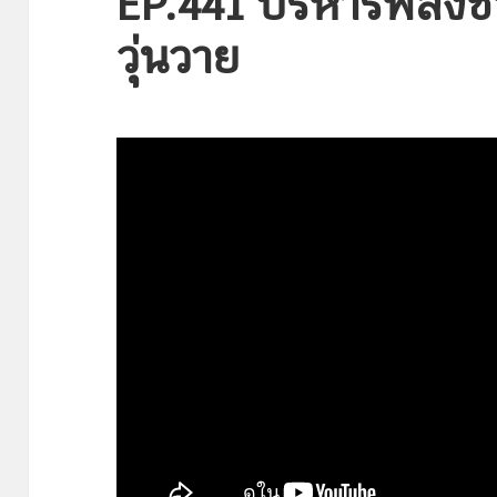
EP.441 บริหารพลังชี
วุ่นวาย