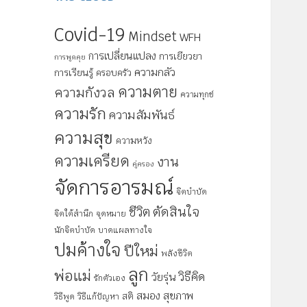
Covid-19
Mindset
WFH
การเปลี่ยนแปลง
การเยียวยา
การพูดคุย
ความกลัว
การเรียนรู้
ครอบครัว
ความตาย
ความกังวล
ความทุกข์
ความรัก
ความสัมพันธ์
ความสุข
ความหวัง
ความเครียด
งาน
คู่ครอง
จัดการอารมณ์
จิตบำบัด
ตัดสินใจ
ชีวิต
จิตใต้สำนึก
จุดหมาย
นักจิตบำบัด
บาดแผลทางใจ
ปมค้างใจ
ปีใหม่
พลังชีวิต
ลูก
พ่อแม่
วิธีคิด
วัยรุ่น
รักตัวเอง
สมอง
สุขภาพ
สติ
วิธีพูด
วิธีแก้ปัญหา